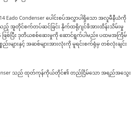
 Eado Condenser ပေါင်းစပ်အလွှာပါရှိသော အလူမီနီယံကို
 အူတိုင်စက်တပ်ဆင်ခြင်း နိုက်ထရိုဂျင်ဖိအားထိန်းသိမ်းမှု
2KG ဖြစ်ပြီး ဒုတိယစစ်ဆေးမှုကို ဆောင်ရွက်ပါမည်။ ပထမအကြိမ်
ည်းများနှင့် အဆစ်များအားလုံးကို မူရင်းစက်ရုံမှ တစ်လုံးချင်း
denser သည် ထုတ်ကုန်ကိုယ်တိုင်၏ တည်ငြိမ်သော အရည်အသွေး