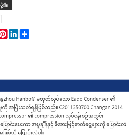
ို့ပါ။
hatsApp
Pinterest
LinkedIn
Share
ngzhou Hanbo® မှထုတ်လုပ်သော Eado Condenser ၏
ှုကို အပြီးသတ်ရန်ဖြစ်သည်။ C2011350700 Changan 2014
compressor ၏ compression လုပ်ငန်းစဉ်အတွင်း
ာင်းပေးကာ အပူချိန်နှင့် ဖိအားမြင့်ဓာတ်ငွေ့များကို ပြောင်းလဲ
စ်သို့ ပြောင်းလဲပါ။