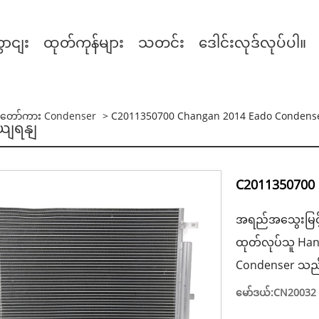
ောငျး
ထုတ်ကုန်များ
သတင်း
ဒေါင်းလုဒ်လုပ်ပါ။
်တော်ကား Condenser
> C2011350700 Changan 2014 Eado Condens
ှယျရနျ
C2011350700 
အရည်အသွေးမြင့
ထုတ်လုပ်သူ Ha
Condenser သည် စ
မော်ဒယ်:CN20032