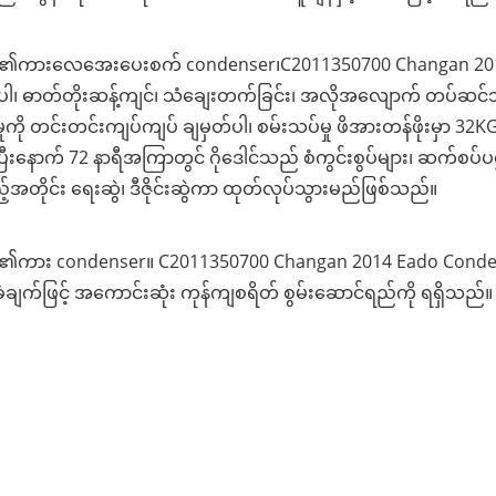
်တို့၏ကားလေအေးပေးစက် condenser၊C2011350700 Changan 2014
ပါ၊ ဓာတ်တိုးဆန့်ကျင်၊ သံချေးတက်ခြင်း၊ အလိုအလျောက် တပ်ဆင်သည့်
ှုကို တင်းတင်းကျပ်ကျပ် ချမှတ်ပါ၊ စမ်းသပ်မှု ဖိအားတန်ဖိုးမှာ 3
ီးနောက် 72 နာရီအကြာတွင် ဂိုဒေါင်သည် စံကွင်းစွပ်များ၊ ဆက်စပ်ပစ္စ
အတိုင်း ရေးဆွဲ၊ ဒီဇိုင်းဆွဲကာ ထုတ်လုပ်သွားမည်ဖြစ်သည်။
်တို့၏ကား condenser။ C2011350700 Changan 2014 Eado Con
ံချက်ဖြင့် အကောင်းဆုံး ကုန်ကျစရိတ် စွမ်းဆောင်ရည်ကို ရရှိသည်။