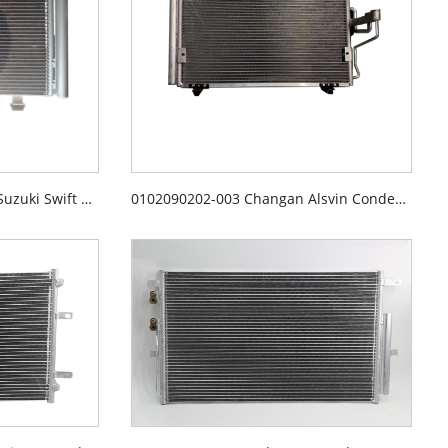
95310-77J00-000 Changan Suzuki Swift Condenser
0102090202-003 Changan Alsvin Condenser