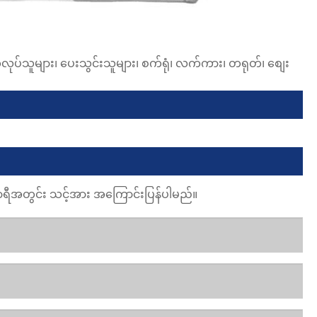
ပ်သူများ၊ ပေးသွင်းသူများ၊ စက်ရုံ၊ လက်ကား၊ တရုတ်၊ စျေး
4 နာရီအတွင်း သင့်အား အကြောင်းပြန်ပါမည်။