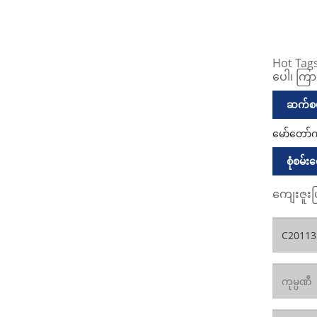
Hot Tag
ပေါ၊ ကြာ
ဆက်စပ
မော်တော်
စုံစမ်းမ
ကျေးဇူးပ