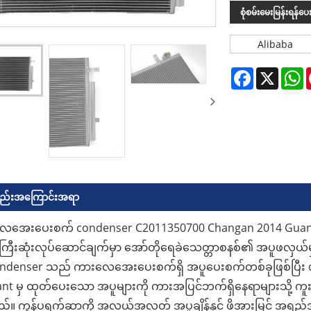
စုံစမ်းမေးမြန်းရန်ပေးပ
Alibaba
Facebook
X
W
္စည်းအကြောင်းအရာ
လေအေးပေးစက် condenser C2011350700 Changan 2014 Gua
ီးဆုံးလုပ်ဆောင်ချက်မှာ အော်တိုရေခဲသေတ္တာစနစ်၏ အပူဖလှယ်မ
ndenser သည် ကားလေအေးပေးစက်ရှိ အပူပေးစက်တစ်ခုဖြစ်ပြီး 
ant မှ ထုတ်ပေးသော အပူများကို ကားအပြင်ဘက်ရှိနေရာများသို့ ကူးပြေ
။ ကွန်ပရက်ဆာကို အလယ်အလတ် အပူချိန်နှင့် ဖိအားမြင့် အရည်အဖြ