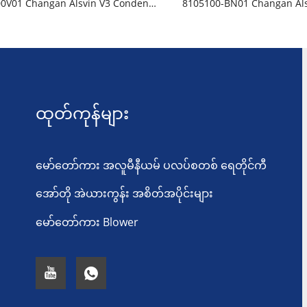
8105200V01 Changan Alsvin V3 Condenser
ထုတ်ကုန်များ
မော်တော်ကား အလူမီနီယမ် ပလပ်စတစ် ရေတိုင်ကီ
အော်တို အဲယားကွန်း အစိတ်အပိုင်းများ
မော်တော်ကား Blower