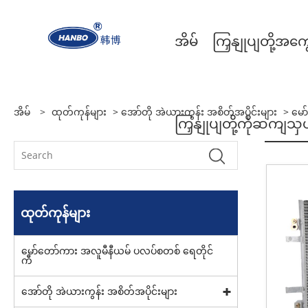
အိမ်
ကြှနျုပျတို့အကွ
အိမ်
>
ထုတ်ကုန်များ
>
အော်တို အဲယားကွန်း အစိတ်အပိုင်းများ
>
မော
ကြှနျုပျတို့ကိုဆကျသ
ထုတ်ကုန်များ
မော်တော်ကား အလူမီနီယမ် ပလပ်စတစ် ရေတိုင်
ကီ
အော်တို အဲယားကွန်း အစိတ်အပိုင်းများ