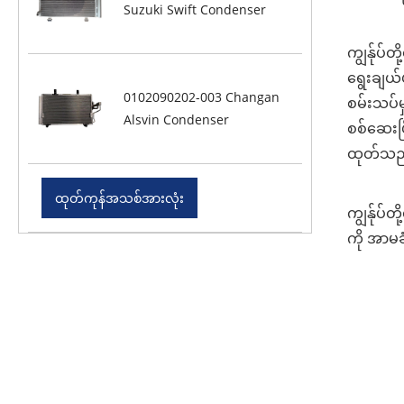
Suzuki Swift Condenser
ကျွန်ုပ
ရွေးချယ်
0102090202-003 Changan
စမ်းသပ်မ
Alsvin Condenser
စစ်ဆေးပြ
ထုတ်သည့်
ထုတ်ကုန်အသစ်အားလုံး
ကျွန်ုပ
ကို အာမခ