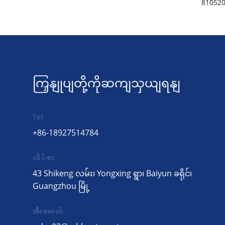
ကြှနျုပျတို့ကိုဆကျသှယျရနျ
Tel
+86-18927514784
လိပ်စာ
43 Shikeng လမ်း၊ Yongxing ရွာ၊ Baiyun ခရိုင်၊
Guangzhou မြို့
အီးမေးလ်