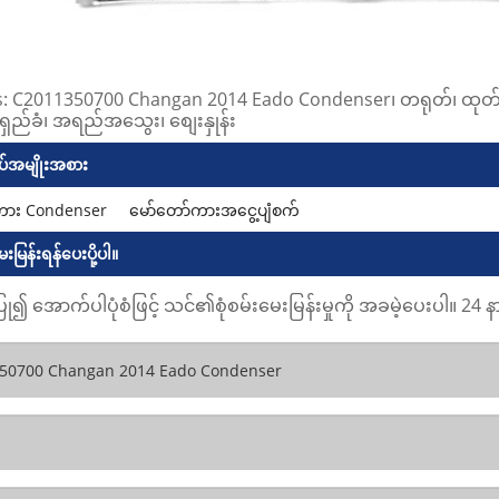
s: C2011350700 Changan 2014 Eado Condenser၊ တရုတ်၊ ထုတ်လု
ရှည်ခံ၊ အရည်အသွေး၊ စျေးနှုန်း
်အမျိုးအစား
ကား Condenser
မော်တော်ကားအငွေ့ပျံစက်
ေးမြန်းရန်ပေးပို့ပါ။
ြု၍ အောက်ပါပုံစံဖြင့် သင်၏စုံစမ်းမေးမြန်းမှုကို အခမဲ့ပေးပါ။ 2